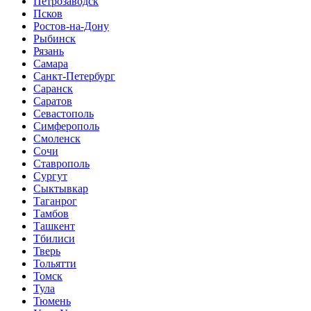
Петрозаводск
Псков
Ростов-на-Дону
Рыбинск
Рязань
Самара
Санкт-Петербург
Саранск
Саратов
Севастополь
Симферополь
Смоленск
Сочи
Ставрополь
Сургут
Сыктывкар
Таганрог
Тамбов
Ташкент
Тбилиси
Тверь
Тольятти
Томск
Тула
Тюмень