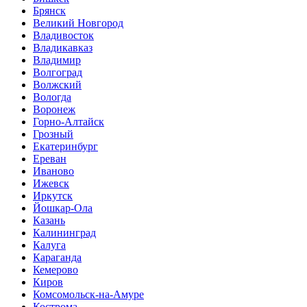
Брянск
Великий Новгород
Владивосток
Владикавказ
Владимир
Волгоград
Волжский
Вологда
Воронеж
Горно-Алтайск
Грозный
Екатеринбург
Ереван
Иваново
Ижевск
Иркутск
Йошкар-Ола
Казань
Калининград
Калуга
Караганда
Кемерово
Киров
Комсомольск-на-Амуре
Кострома