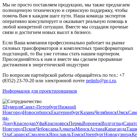
Мы не просто поставляем продукцию, мы также предлагаем
полноценную техническую и сервисную поддержку, чтобы
помочь Вам в каждом шаге пути. Наша команда экспертов
оперативно консультирует и оказывает реальную помощь в
любой конкретной ситуации. Вместе мы создадим прочные
связи и достигнем новых высот в бизнесе.
Если Ваша компания профессионально работает на рынке
силовых трансформаторов и комплектных трансформаторных
подстанций, то Вы уже готовы стать нашим партнером.
Присоединяйтесь к нам и вместе мы сделаем прорывные
достижения в энергетической индустрии
По вопросам партнёрской работы обращайтесь по тел.: +7
(8352) 23-70-20 или электронной почте
petinfo@pr-t.ru
.
Информация для проектировщиков
Шумерля
Санкт-Петербург
Нижний
Новгород
Новосибирск
Екатеринбург
Казань
Челябинск
Омск
Сам
на-
Дону
Краснодар
Уфа
Красноярск
Пермь
Воронеж
Волгоград
Сарат
Новгород
Псков
Чебоксары
Алматы
Минск
Астана
Караганда
Ташк
Ола
Саранск
Смоленск
Ярославль
Томск
Оренбург
Новокузнецк
Ке