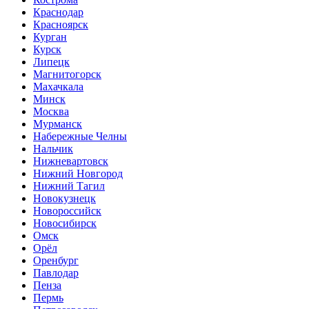
Краснодар
Красноярск
Курган
Курск
Липецк
Магнитогорск
Махачкала
Минск
Москва
Мурманск
Набережные Челны
Нальчик
Нижневартовск
Нижний Новгород
Нижний Тагил
Новокузнецк
Новороссийск
Новосибирск
Омск
Орёл
Оренбург
Павлодар
Пенза
Пермь