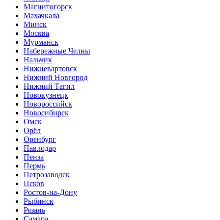
Магнитогорск
Махачкала
Минск
Москва
Мурманск
Набережные Челны
Нальчик
Нижневартовск
Нижний Новгород
Нижний Тагил
Новокузнецк
Новороссийск
Новосибирск
Омск
Орёл
Оренбург
Павлодар
Пенза
Пермь
Петрозаводск
Псков
Ростов-на-Дону
Рыбинск
Рязань
Самара