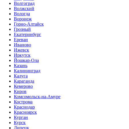
Волгоград
Волжский
Вологда
Воронеж
Горно-Алтайск
Грозный
Екатеринбург
Ереван
Иваново
Ижевск
Иркутск
Йошкар-Ола
Казань
Калининград
Калуга
Караганда
Кемерово
Киров
Комсомольск-на-Амуре
Кострома
Краснодар
Красноярск
Курган
Курск
Липецк