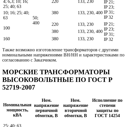
4; 6,3; 10; 16;
220
133, 230
IP 21;
25; 40; 63
IP 23;
IP 31;
10; 16; 25; 40;
380
133, 230, 400
IP 32
63
50;
400
IP 21;
220
133, 230
100
IP 23;
380
133, 230, 400
IP 31;
160
380
133, 230
IP 32
Также возможно изготовление трансформаторов с другими
номинальными напряжениями ВН/НН и характеристиками по
согласованию с Заказчиком.
МОРСКИЕ ТРАНСФОРМАТОРЫ
ВЫСОКОВОЛЬТНЫЕ ПО ГОСТ Р
52719-2007
Ном.
Ном.
Исполнение по
Номинальная
напряжение
напряжение
степени
мощность,
первичной
вторичной
защиты по
кВА
обмотки, В
обмотки, В
ГОСТ 14254
25; 40; 63