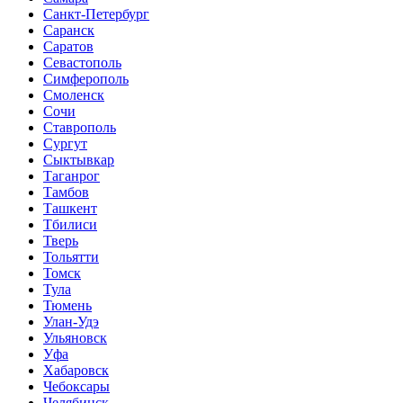
Санкт-Петербург
Саранск
Саратов
Севастополь
Симферополь
Смоленск
Сочи
Ставрополь
Сургут
Сыктывкар
Таганрог
Тамбов
Ташкент
Тбилиси
Тверь
Тольятти
Томск
Тула
Тюмень
Улан-Удэ
Ульяновск
Уфа
Хабаровск
Чебоксары
Челябинск