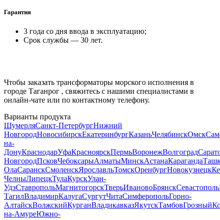
Гарантия
3 года со дня ввода в эксплуатацию;
Срок службы — 30 лет.
Чтобы заказать трансформаторы морского исполнения в
городе
Таганрог
, свяжитесь с нашими специалистами в
онлайн-чате или по контактному телефону.
Варианты продукта
Шумерля
Санкт-Петербург
Нижний
Новгород
Новосибирск
Екатеринбург
Казань
Челябинск
Омск
Сам
на-
Дону
Краснодар
Уфа
Красноярск
Пермь
Воронеж
Волгоград
Сарат
Новгород
Псков
Чебоксары
Алматы
Минск
Астана
Караганда
Ташк
Ола
Саранск
Смоленск
Ярославль
Томск
Оренбург
Новокузнецк
Ке
Челны
Липецк
Тула
Курск
Улан-
Удэ
Ставрополь
Магнитогорск
Тверь
Иваново
Брянск
Севастополь
Тагил
Владимир
Калуга
Сургут
Чита
Симферополь
Горно-
Алтайск
Волжский
Курган
Владикавказ
Якутск
Тамбов
Грозный
К
на-Амуре
Южно-