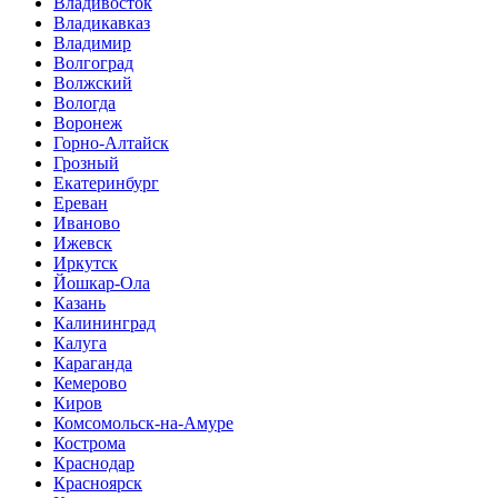
Владивосток
Владикавказ
Владимир
Волгоград
Волжский
Вологда
Воронеж
Горно-Алтайск
Грозный
Екатеринбург
Ереван
Иваново
Ижевск
Иркутск
Йошкар-Ола
Казань
Калининград
Калуга
Караганда
Кемерово
Киров
Комсомольск-на-Амуре
Кострома
Краснодар
Красноярск