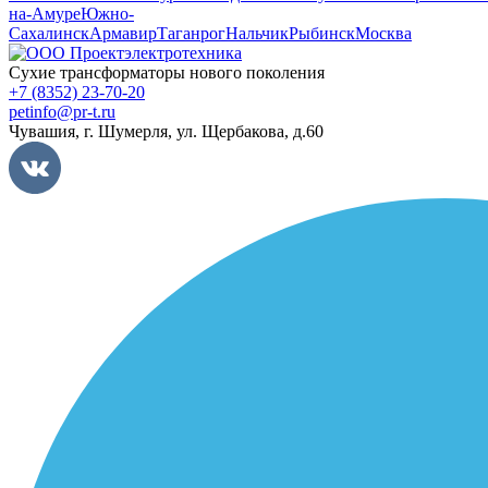
на-Амуре
Южно-
Сахалинск
Армавир
Таганрог
Нальчик
Рыбинск
Москва
Сухие трансформаторы нового поколения
+7 (8352) 23-70-20
petinfo@pr-t.ru
Чувашия,
г. Шумерля
,
ул. Щербакова, д.60