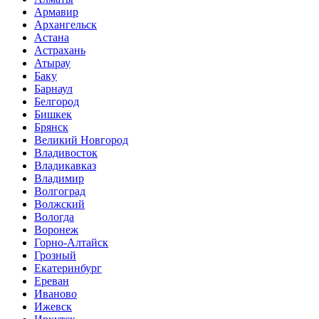
Армавир
Архангельск
Астана
Астрахань
Атырау
Баку
Барнаул
Белгород
Бишкек
Брянск
Великий Новгород
Владивосток
Владикавказ
Владимир
Волгоград
Волжский
Вологда
Воронеж
Горно-Алтайск
Грозный
Екатеринбург
Ереван
Иваново
Ижевск