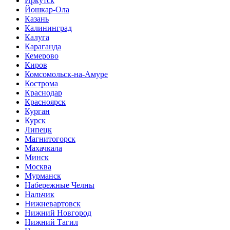
Иркутск
Йошкар-Ола
Казань
Калининград
Калуга
Караганда
Кемерово
Киров
Комсомольск-на-Амуре
Кострома
Краснодар
Красноярск
Курган
Курск
Липецк
Магнитогорск
Махачкала
Минск
Москва
Мурманск
Набережные Челны
Нальчик
Нижневартовск
Нижний Новгород
Нижний Тагил